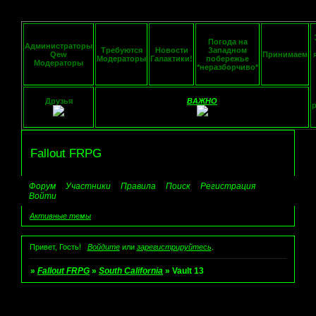
Погода на
Администраторы
Требуются
Новости
Западном
Qew
Принимаем
Модераторы
Галактики!
побережье
Модераторы
*неразборчиво*
Друзья
ВАЖНО
Fallout FRPG
Форум
Участники
Правила
Поиск
Регистрация
Войти
Активные темы
Привет, Гость!
Войдите
или
зарегистрируйтесь
.
»
Fallout FRPG
»
South California
»
Vault 13
Страница:
1