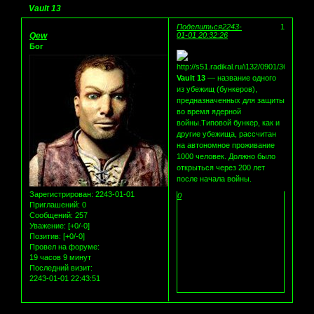
Vault 13
Поделиться
2243-
1
Qew
01-01 20:32:26
Бог
Vault 13
— название одного
из убежищ (бункеров),
предназначенных для защиты
во время ядерной
войны.Типовой бункер, как и
другие убежища, рассчитан
на автономное проживание
1000 человек. Должно было
открыться через 200 лет
после начала войны.
Зарегистрирован
: 2243-01-01
0
Приглашений:
0
Сообщений:
257
Уважение:
[+0/-0]
Позитив:
[+0/-0]
Провел на форуме:
19 часов 9 минут
Последний визит:
2243-01-01 22:43:51
Страница:
1