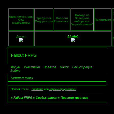
Погода на
Администраторы
Требуются
Новости
Западном
Qew
Принимаем
Модераторы
Галактики!
побережье
Модераторы
*неразборчиво*
Друзья
ВАЖНО
Fallout FRPG
Форум
Участники
Правила
Поиск
Регистрация
Войти
Активные темы
Привет, Гость!
Войдите
или
зарегистрируйтесь
.
»
Fallout FRPG
»
Своды правил
»
Правило креатива
Страница:
1