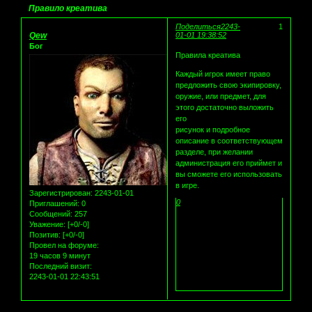
Правило креатива
Поделиться
2243-
1
Qew
01-01 19:38:52
Бог
Правила креатива
Каждый игрок имеет право
предложить свою экипировку,
оружие, или предмет, для
этого достаточно выложить
его
рисунок и подробное
описание в соответствующем
разделе, при желании
администрация его приймет и
вы сможете его использовать
в игре.
Зарегистрирован
: 2243-01-01
0
Приглашений:
0
Сообщений:
257
Уважение:
[+0/-0]
Позитив:
[+0/-0]
Провел на форуме:
19 часов 9 минут
Последний визит:
2243-01-01 22:43:51
Страница:
1