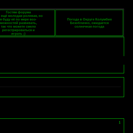
Гостям форума
 ещё молодая ролевая, но
я буду её по мере воз-
Погода в Округе Колумбия
можностей развивать,
Безоблачно, ожидается
так что можете смело
солнечная погода
регестрироваться и
играть ;)
1