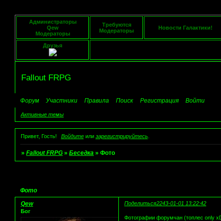
Администраторы
Требуются
Qew
Новости Галактики!
Модераторы
Модераторы
Друзья
Fallout FRPG
Форум
Участники
Правила
Поиск
Регистрация
Войти
Активные темы
Привет, Гость!
Войдите
или
зарегистрируйтесь
.
»
Fallout FRPG
»
Беседка
»
Фото
Страница:
1
Фото
Qew
Поделиться
2243-01-01 13:22:42
Бог
Фотографии форумчан (топлес only 