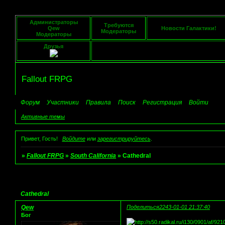
Администраторы
Требуются
Qew
Новости Галактики!
Модераторы
Модераторы
Друзья
Fallout FRPG
Форум
Участники
Правила
Поиск
Регистрация
Войти
Активные темы
Привет, Гость!
Войдите
или
зарегистрируйтесь
.
»
Fallout FRPG
»
South California
»
Cathedral
Страница:
1
Cathedral
Qew
Поделиться
2243-01-01 21:37:40
Бог