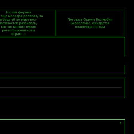
Гостям форума
 ещё молодая ролевая, но
я буду её по мере воз-
Погода в Округе Колумбия
можностей развивать,
Безоблачно, ожидается
так что можете смело
солнечная погода
регестрироваться и
играть ;)
1