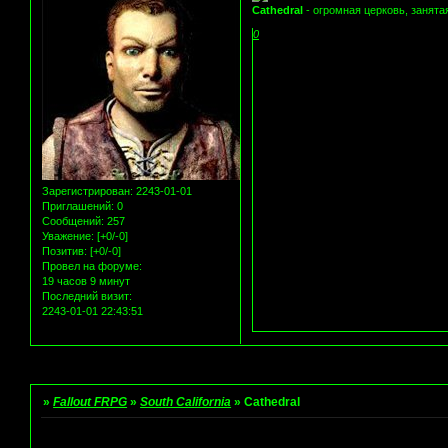
Cathedral
- огромная церковь, занят
0
Зарегистрирован
: 2243-01-01
Приглашений:
0
Сообщений:
257
Уважение:
[+0/-0]
Позитив:
[+0/-0]
Провел на форуме:
19 часов 9 минут
Последний визит:
2243-01-01 22:43:51
Страница:
1
»
Fallout FRPG
»
South California
»
Cathedral